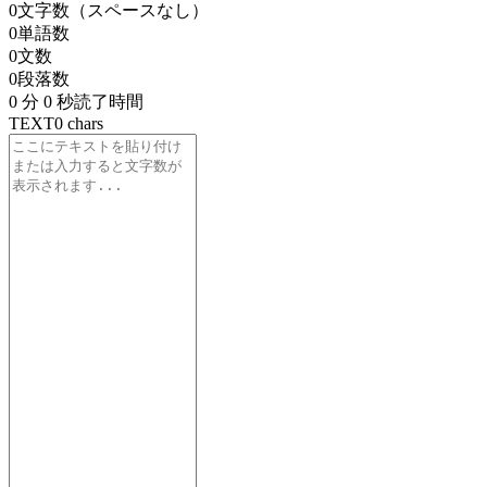
0
文字数（スペースなし）
0
単語数
0
文数
0
段落数
0 分 0 秒
読了時間
TEXT
0
chars